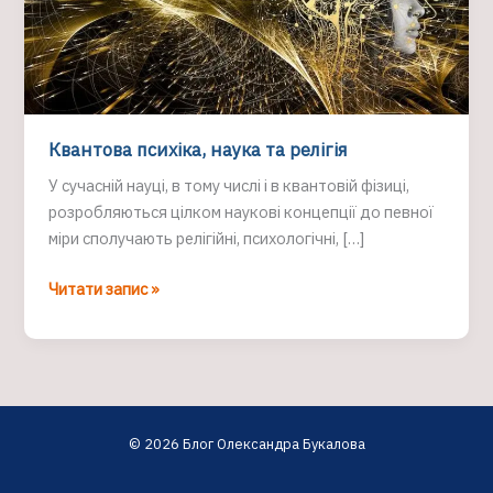
Квантова психіка, наука та релігія
У сучасній науці, в тому числі і в квантовій фізиці,
розробляються цілком наукові концепції до певної
міри сполучають релігійні, психологічні, […]
Квантова
Читати запис »
психіка,
наука
та
релігія
© 2026 Блог Олександра Букалова