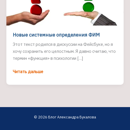
Новые системные определения ФИМ
Этот текст родился в дискуссии на Фейсбуке, но я
хочу сохранить его целостным. Я давно считаю, что
термин «функция» в психологии […]
Новые
Читать дальше
системные
определения
ФИМ
© 2026 Блог Александра Букалова