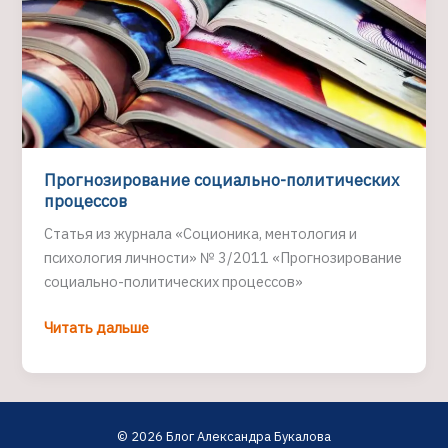
Прогнозирование социально-политических
процессов
Статья из журнала «Соционика, ментология и
психология личности» № 3/2011 «Прогнозирование
социально-политических процессов»
Прогнозирование
Читать дальше
социально-
политических
процессов
© 2026 Блог Александра Букалова